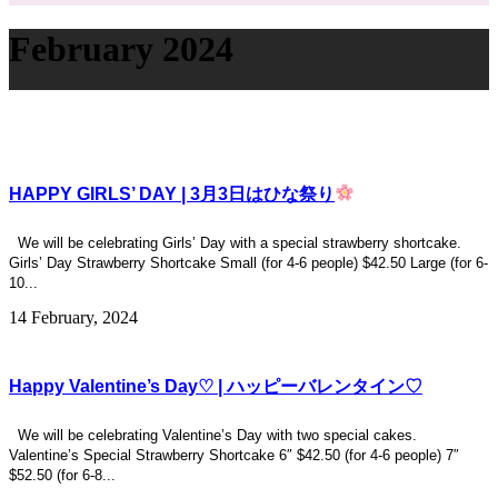
February 2024
HAPPY GIRLS’ DAY | 3月3日はひな祭り
We will be celebrating Girls’ Day with a special strawberry shortcake.
Girls’ Day Strawberry Shortcake Small (for 4-6 people) $42.50 Large (for 6-
10...
14 February, 2024
Happy Valentine’s Day♡ | ハッピーバレンタイン♡
We will be celebrating Valentine’s Day with two special cakes.
Valentine’s Special Strawberry Shortcake 6″ $42.50 (for 4-6 people) 7″
$52.50 (for 6-8...