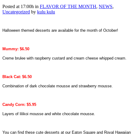
Posted at 17:00h
in
FLAVOR OF THE MONTH
,
NEWS
,
Uncategorized
by
kulu kulu
Halloween themed desserts are available for the month of October!
Mummy: $6.50
Creme brulee with raspberry custard and cream cheese whipped cream.
Black Cat: $6.50
Combination of dark chocolate mousse and strawberry mousse.
Candy Corn: $5.95
Layers of lilikoi mousse and white chocolate mousse.
You can find these cute desserts at our Eaton Square and Royal Hawaiian