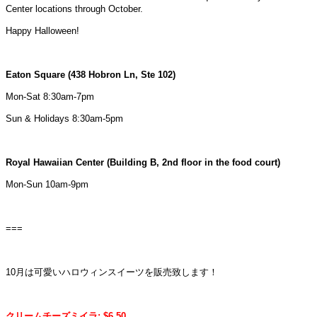
Center locations through October.
Happy Halloween!
Eaton Square (438 Hobron Ln, Ste 102)
Mon-Sat 8:30am-7pm
Sun & Holidays 8:30am-5pm
Royal Hawaiian Center (Building B, 2nd floor in the food court)
Mon-Sun 10am-9pm
===
10月は可愛いハロウィンスイーツを販売致します！
クリームチーズミイラ: $6.50