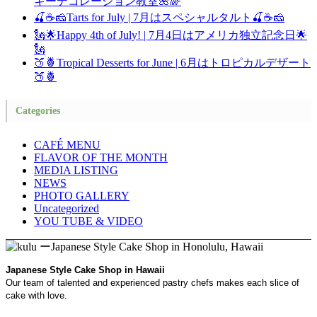
キーデコレーション教室🌺🌈
🍒☕🧀Tarts for July | 7月はスペシャルタルト🍒☕🧀
🗽🌟Happy 4th of July! | 7月4日はアメリカ独立記念日🌟
🗽
🍑🍍Tropical Desserts for June | 6月はトロピカルデザート
🍑🍍
Categories
CAFÉ MENU
FLAVOR OF THE MONTH
MEDIA LISTING
NEWS
PHOTO GALLERY
Uncategorized
YOU TUBE & VIDEO
Japanese Style Cake Shop in Hawaii
Our team of talented and experienced pastry chefs makes each slice of
cake with love.