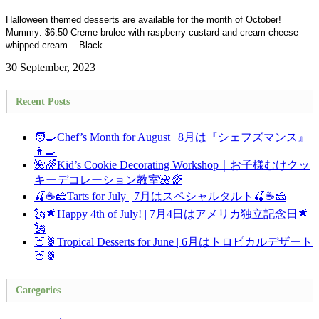
Halloween themed desserts are available for the month of October!
Mummy: $6.50 Creme brulee with raspberry custard and cream cheese
whipped cream. Black...
30 September, 2023
Recent Posts
🧑‍🍳Chef’s Month for August | 8月は『シェフズマンス』
👩‍🍳
🌺🌈Kid’s Cookie Decorating Workshop｜お子様むけクッ
キーデコレーション教室🌺🌈
🍒☕🧀Tarts for July | 7月はスペシャルタルト🍒☕🧀
🗽🌟Happy 4th of July! | 7月4日はアメリカ独立記念日🌟
🗽
🍑🍍Tropical Desserts for June | 6月はトロピカルデザート
🍑🍍
Categories