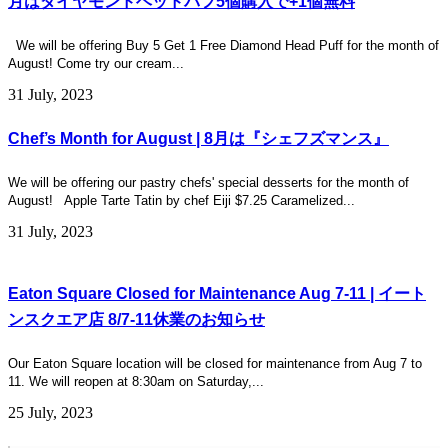
月はダイヤモンドヘッドパフ5個購入で+1個無料
We will be offering Buy 5 Get 1 Free Diamond Head Puff for the month of
August! Come try our cream...
31 July, 2023
Chef’s Month for August | 8月は『シェフズマンス』
We will be offering our pastry chefs' special desserts for the month of
August! Apple Tarte Tatin by chef Eiji $7.25 Caramelized...
31 July, 2023
Eaton Square Closed for Maintenance Aug 7-11 | イート
ンスクエア店 8/7-11休業のお知らせ
Our Eaton Square location will be closed for maintenance from Aug 7 to
11. We will reopen at 8:30am on Saturday,...
25 July, 2023