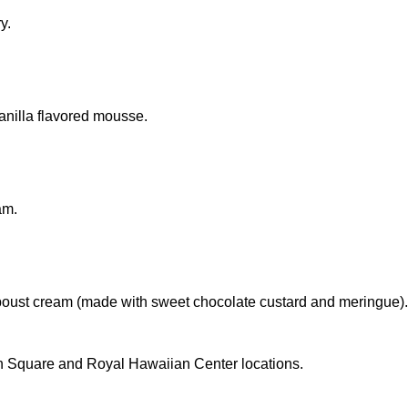
y.
anilla flavored mousse.
am.
iboust cream (made with sweet chocolate custard and meringue).
on Square and Royal Hawaiian Center locations.