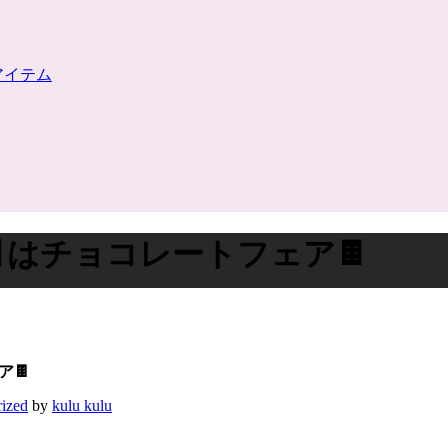
リーアイテム
th | 2月はチョコレートフェア🍫
ア🍫
ized
by
kulu kulu