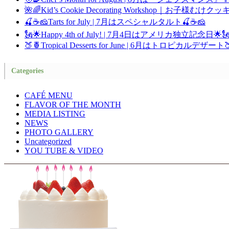
🌺🌈Kid’s Cookie Decorating Workshop｜お子
🍒☕🧀Tarts for July | 7月はスペシャルタルト🍒☕🧀
🗽🌟Happy 4th of July! | 7月4日はアメリカ独立記念日🌟
🍑🍍Tropical Desserts for June | 6月はトロピカルデザート
Categories
CAFÉ MENU
FLAVOR OF THE MONTH
MEDIA LISTING
NEWS
PHOTO GALLERY
Uncategorized
YOU TUBE & VIDEO