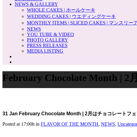
NEWS & GALLERY
WHOLE CAKES | ホールケーキ
WEDDING CAKES | ウエディングケーキ
MONTHLY ITEMS | SLICED CAKES | マンス
NEWS
YOU TUBE & VIDEO
PHOTO GALLERY
PRESS RELEASES
MEDIA LISTING
February Chocolate Mon
31 Jan
February Chocolate Month | 2月はチョコレートフェ
Posted at 17:00h
in
FLAVOR OF THE MONTH
,
NEWS
,
Uncategor