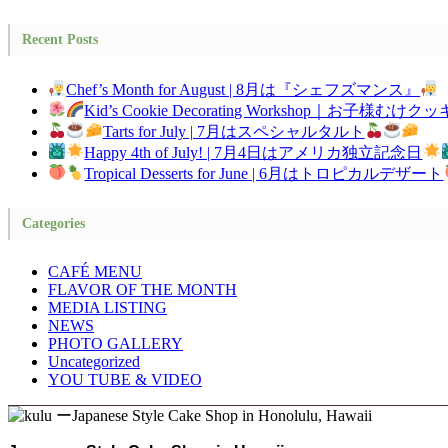
Recent Posts
Chef’s Month for August | 8月は『シェフズマンス』
Kid’s Cookie Decorating Workshop｜お
Tarts for July | 7月はスペシャルタルト
Happy 4th of July! | 7月4日はアメリカ独立記念日
Tropical Desserts for June | 6月はトロピカルデザート
Categories
CAFÉ MENU
FLAVOR OF THE MONTH
MEDIA LISTING
NEWS
PHOTO GALLERY
Uncategorized
YOU TUBE & VIDEO