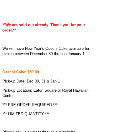
**We are sold out already. Thank you for your
order.**
We will have New Year’s Osechi Cake available for
pickup between December 30 through January 1.
Osechi Cake: $50.00
Pick-up Date: Dec 30, 31 & Jan 1
Pick-up Location: Eaton Square or Royal Hawaiian
Center
*** PRE-ORDER REQUIRED ***
*** LIMITED QUANTITY ***