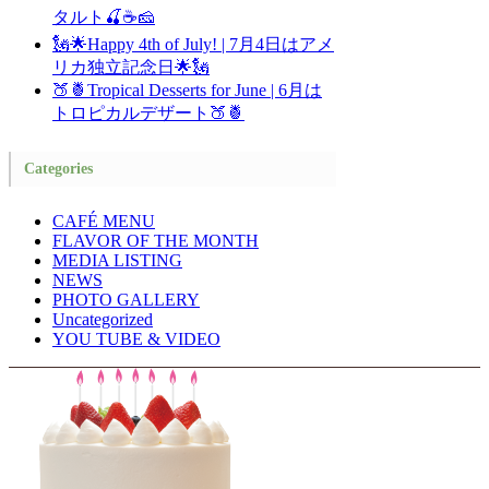
タルト🍒☕🧀
🗽🌟Happy 4th of July! | 7月4日はアメ
リカ独立記念日🌟🗽
🍑🍍Tropical Desserts for June | 6月は
トロピカルデザート🍑🍍
Categories
CAFÉ MENU
FLAVOR OF THE MONTH
MEDIA LISTING
NEWS
PHOTO GALLERY
Uncategorized
YOU TUBE & VIDEO