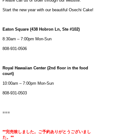
Please call us or order through our website.
Start the new year with our beautiful Osechi Cake!
Eaton Square (438 Hobron Ln, Ste #102)
8:30am – 7:00pm Mon-Sun
808-931-0506
Royal Hawaiian Center (2nd floor in the food
court)
10:00am – 7:00pm Mon-Sun
808-931-0503
===
**完売致しました。ご予約ありがとうございまし
た。**