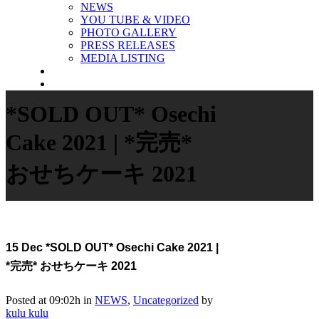
NEWS
YOU TUBE & VIDEO
PHOTO GALLERY
PRESS RELEASES
MEDIA LISTING
*SOLD OUT* Osechi
Cake 2021 | *完売*
おせちケーキ 2021
15 Dec
*SOLD OUT* Osechi Cake 2021 |
*完売* おせちケーキ 2021
Posted at 09:02h
in
NEWS
,
Uncategorized
by
kulu kulu