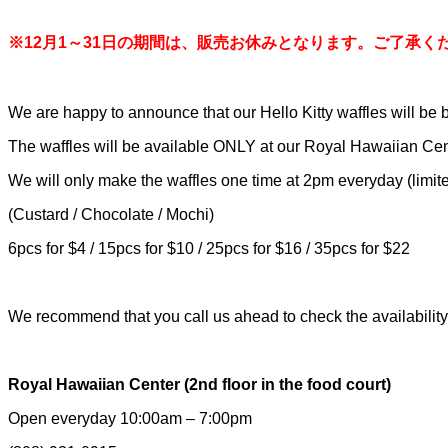
※12月1～31日の期間は、販売お休みとなります。ご了承く
We are happy to announce that our Hello Kitty waffles will be 
The waffles will be available ONLY at our Royal Hawaiian Cente
We will only make the waffles one time at 2pm everyday (limit
(Custard / Chocolate / Mochi)
6pcs for $4 / 15pcs for $10 / 25pcs for $16 / 35pcs for $22
We recommend that you call us ahead to check the availability
Royal Hawaiian Center (2nd floor in the food court)
Open everyday 10:00am – 7:00pm