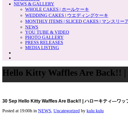
NEWS & GALLERY
WHOLE CAKES | ホールケーキ
WEDDING CAKES | ウエディングケーキ
MONTHLY ITEMS | SLICED CAKES | マンス
NEWS
YOU TUBE & VIDEO
PHOTO GALLERY
PRESS RELEASES
MEDIA LISTING
Hello Kitty Waffles
30 Sep
Hello Kitty Waffles Are Back!! | ハ
Posted at 19:00h
in
NEWS
,
Uncategorized
by
kulu kulu