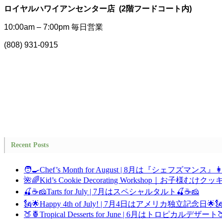
ロイヤルハワイアンセンター店 (2階フードコート内)
10:00am – 7:00pm 毎日営業
(808) 931-0915
Recent Posts
🧑‍🍳Chef’s Month for August | 8月は『シェフズマンス』👩
🌺🌈Kid’s Cookie Decorating Workshop｜お子
🍒☕🧀Tarts for July | 7月はスペシャルタルト🍒☕🧀
🗽🌟Happy 4th of July! | 7月4日はアメリカ独立記念日🌟
🍑🍍Tropical Desserts for June | 6月はトロピカルデザート