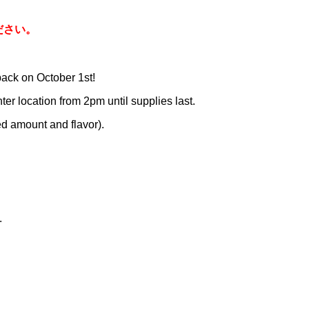
ださい。
back on October 1st!
r location from 2pm until supplies last.
ed amount and flavor).
.