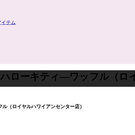
リーアイテム
 Are Back!! | ハローキティ―
ローキティ―ワッフル（ロイヤルハワイアンセンター店）