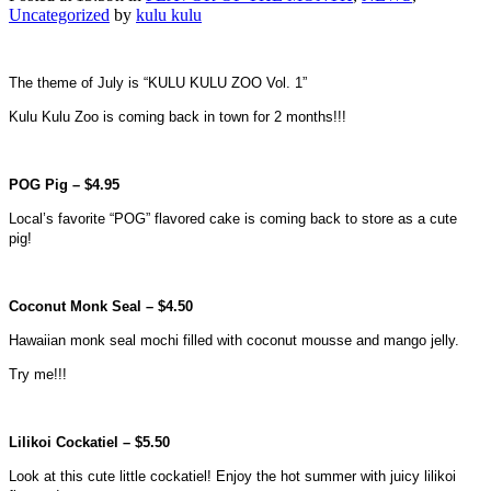
Uncategorized
by
kulu kulu
The theme of July is “KULU KULU ZOO Vol. 1”
Kulu Kulu Zoo is coming back in town for 2 months!!!
POG Pig – $4.95
Local’s favorite “POG” flavored cake is coming back to store as a cute
pig!
Coconut Monk Seal – $4.50
Hawaiian monk seal mochi filled with coconut mousse and mango jelly.
Try me!!!
Lilikoi Cockatiel – $5.50
Look at this cute little cockatiel! Enjoy the hot summer with juicy lilikoi