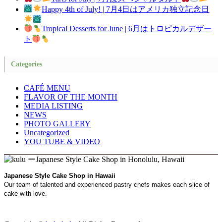
Happy 4th of July! | 7月4日はアメリカ独立記念日
Tropical Desserts for June | 6月はトロピカルデザー
ト
Categories
CAFÉ MENU
FLAVOR OF THE MONTH
MEDIA LISTING
NEWS
PHOTO GALLERY
Uncategorized
YOU TUBE & VIDEO
Japanese Style Cake Shop in Hawaii
Our team of talented and experienced pastry chefs makes each slice of
cake with love.