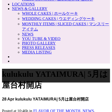
LOCATIONS
NEWS & GALLERY
WHOLE CAKES | ホールケーキ
WEDDING CAKES | ウエディングケーキ
MONTHLY ITEMS | SLICED CAKES | マンスリー
アイテム
NEWS
YOU TUBE & VIDEO
PHOTO GALLERY
PRESS RELEASES
MEDIA LISTING
kulukulu YATAIMURA| 5月は
屋台村開店
28 Apr
kulukulu YATAIMURA| 5月は屋台村開店
Posted at 10:46h
in
FLAVOR OF THE MONTH
,
NEWS
,