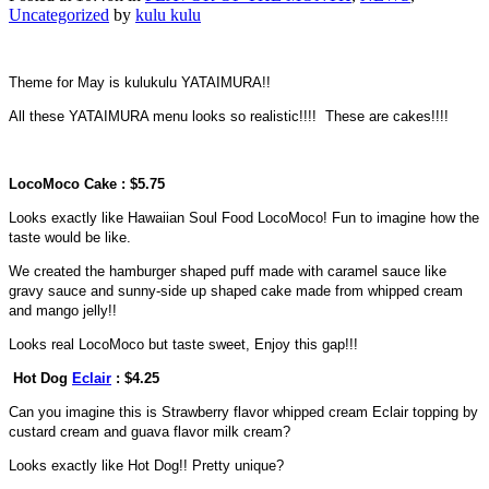
Uncategorized
by
kulu kulu
Theme for May is kulukulu YATAIMURA!!
All these YATAIMURA menu looks so realistic!!!! These are cakes!!!!
LocoMoco Cake : $5.75
Looks exactly like Hawaiian Soul Food LocoMoco! Fun to imagine how the
taste would be like.
We created the hamburger shaped puff made with caramel sauce like
gravy sauce and sunny-side up shaped cake made from whipped cream
and mango jelly!!
Looks real LocoMoco but taste sweet, Enjoy this gap!!!
Hot Dog
Eclair
: $4.25
Can you imagine this is Strawberry flavor whipped cream Eclair topping by
custard cream and guava flavor milk cream?
Looks exactly like Hot Dog!! Pretty unique?