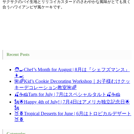
サクサクのパイ生地とリリコイカスタードのさわやかな風味がとても良く
合うハワイアンピザ風ケーキです。
Recent Posts
🧑‍🍳Chef’s Month for August | 8月は『シェフズマンス』
👩‍🍳
🌺🌈Kid’s Cookie Decorating Workshop｜お子様むけクッ
キーデコレーション教室🌺🌈
🍒☕🧀Tarts for July | 7月はスペシャルタルト🍒☕🧀
🗽🌟Happy 4th of July! | 7月4日はアメリカ独立記念日🌟
🗽
🍑🍍Tropical Desserts for June | 6月はトロピカルデザート
🍑🍍
Categories