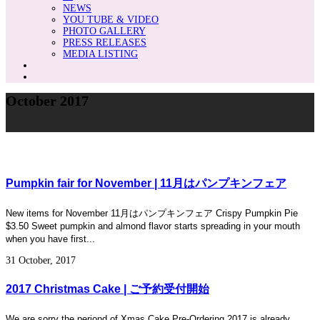
NEWS
YOU TUBE & VIDEO
PHOTO GALLERY
PRESS RELEASES
MEDIA LISTING
October 2017
Pumpkin fair for November | 11月はパンプキンフェア
New items for November 11月はパンプキンフェア Crispy Pumpkin Pie
$3.50 Sweet pumpkin and almond flavor starts spreading in your mouth
when you have first...
31 October, 2017
2017 Christmas Cake | ご予約受付開始
We are sorry the periond of Xmas Cake Pre-Ordering 2017 is already