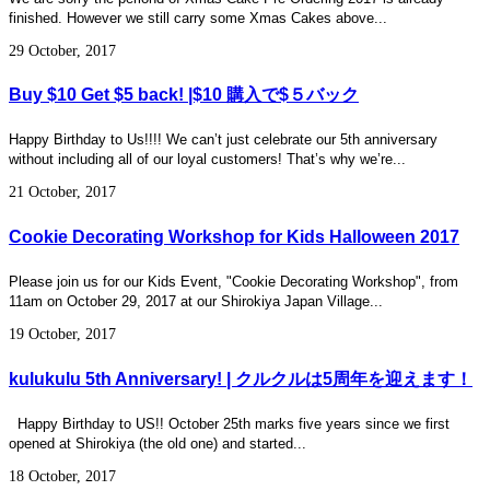
finished. However we still carry some Xmas Cakes above...
29 October, 2017
Buy $10 Get $5 back! |$10 購入で$５バック
Happy Birthday to Us!!!! We can’t just celebrate our 5th anniversary
without including all of our loyal customers! That’s why we’re...
21 October, 2017
Cookie Decorating Workshop for Kids Halloween 2017
Please join us for our Kids Event, "Cookie Decorating Workshop", from
11am on October 29, 2017 at our Shirokiya Japan Village...
19 October, 2017
kulukulu 5th Anniversary! | クルクルは5周年を迎えます！
Happy Birthday to US!! October 25th marks five years since we first
opened at Shirokiya (the old one) and started...
18 October, 2017