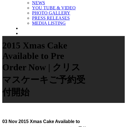
NEWS
YOU TUBE & VIDEO
PHOTO GALLERY
PRESS RELEASES
MEDIA LISTING
2015 Xmas Cake
Available to Pre
Order Now | クリス
マスケーキご予約受
付開始
03 Nov
2015 Xmas Cake Available to