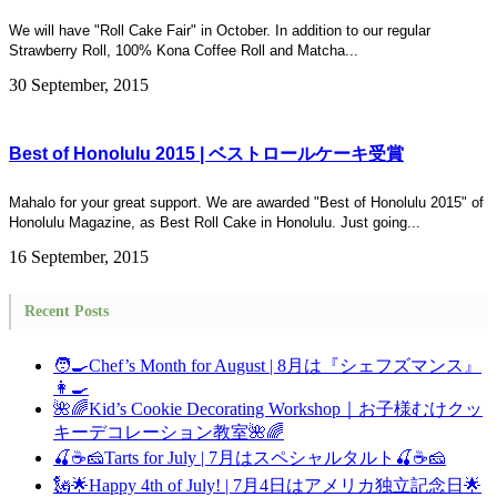
We will have "Roll Cake Fair" in October. In addition to our regular
Strawberry Roll, 100% Kona Coffee Roll and Matcha...
30 September, 2015
Best of Honolulu 2015 | ベストロールケーキ受賞
Mahalo for your great support. We are awarded "Best of Honolulu 2015" of
Honolulu Magazine, as Best Roll Cake in Honolulu. Just going...
16 September, 2015
Recent Posts
🧑‍🍳Chef’s Month for August | 8月は『シェフズマンス』
👩‍🍳
🌺🌈Kid’s Cookie Decorating Workshop｜お子様むけクッ
キーデコレーション教室🌺🌈
🍒☕🧀Tarts for July | 7月はスペシャルタルト🍒☕🧀
🗽🌟Happy 4th of July! | 7月4日はアメリカ独立記念日🌟