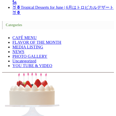
🗽
🍑🍍Tropical Desserts for June | 6月はトロピカルデザート
🍑🍍
Categories
CAFÉ MENU
FLAVOR OF THE MONTH
MEDIA LISTING
NEWS
PHOTO GALLERY
Uncategorized
YOU TUBE & VIDEO