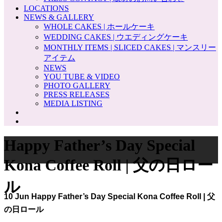
LOCATIONS
NEWS & GALLERY
WHOLE CAKES | ホールケーキ
WEDDING CAKES | ウエディングケーキ
MONTHLY ITEMS | SLICED CAKES | マンスリー
アイテム
NEWS
YOU TUBE & VIDEO
PHOTO GALLERY
PRESS RELEASES
MEDIA LISTING
Happy Father’s Day Special
Kona Coffee Roll | 父の日ロー
ル
10 Jun
Happy Father’s Day Special Kona Coffee Roll | 父
の日ロール