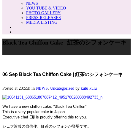
NEWS
YOU TUBE & VIDEO
PHOTO GALLERY
PRESS RELEASES
MEDIA LISTING
Black Tea Chiffon Cake | 紅茶のシフォンケーキ
06 Sep
Black Tea Chiffon Cake | 紅茶のシフォンケーキ
Posted at 23:55h
in
NEWS
,
Uncategorized
by
kulu kulu
We have a new chiffon cake, “Black Tea Chiffon”.
This is a very popular cake in Japan.
Executive chef Eiji is proudly offering this to you.
シェフ近藤の自信作、紅茶のシフォンが登場です。