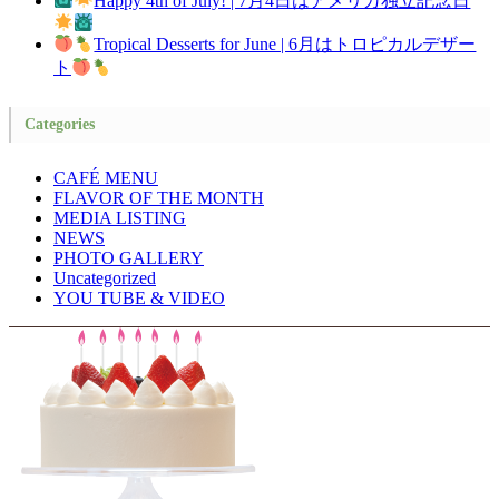
Happy 4th of July! | 7月4日はアメリカ独立記念日
Tropical Desserts for June | 6月はトロピカルデザー
ト
Categories
CAFÉ MENU
FLAVOR OF THE MONTH
MEDIA LISTING
NEWS
PHOTO GALLERY
Uncategorized
YOU TUBE & VIDEO