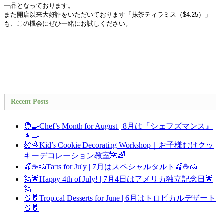
一品となっております。
また開店以来大好評をいただいております「抹茶ティラミス（$4.25）」
も、この機会にぜひ一緒にお試しください。
Recent Posts
🧑‍🍳Chef’s Month for August | 8月は『シェフズマンス』
👩‍🍳
🌺🌈Kid’s Cookie Decorating Workshop｜お子様むけクッ
キーデコレーション教室🌺🌈
🍒☕🧀Tarts for July | 7月はスペシャルタルト🍒☕🧀
🗽🌟Happy 4th of July! | 7月4日はアメリカ独立記念日🌟
🗽
🍑🍍Tropical Desserts for June | 6月はトロピカルデザート
🍑🍍