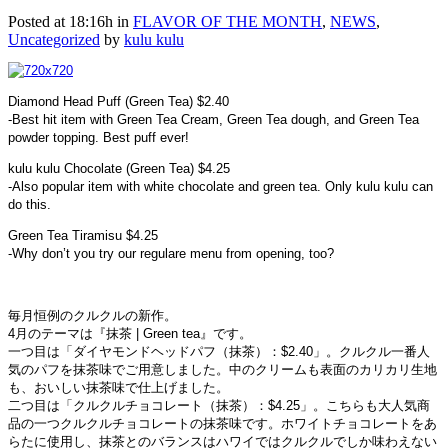
Posted at 18:16h
in
FLAVOR OF THE MONTH
,
NEWS
,
Uncategorized
by
kulu kulu
Diamond Head Puff (Green Tea) $2.40
-Best hit item with Green Tea Cream, Green Tea dough, and Green Tea
powder topping. Best puff ever!
kulu kulu Chocolate (Green Tea) $4.25
-Also popular item with white chocolate and green tea. Only kulu kulu can
do this.
Green Tea Tiramisu $4.25
-Why don’t you try our regulare menu from opening, too?
毎月恒例のクルクルの新作。
4月のテーマは『抹茶 | Green tea』です。
一つ目は「ダイヤモンドヘッドパフ（抹茶）：$2.40」。クルクル一番人
気のパフを抹茶味でご用意しました。中のクリームも表面のカリカリ生地
も、おいしい抹茶味で仕上げました。
二つ目は「クルクルチョコレート（抹茶）：$4.25」。こちらも大人気商
品の一つクルクルチョコレートの抹茶味です。ホワイトチョコレートをあ
らたに使用し、抹茶とのバランスはハワイではクルクルでしか味わえない