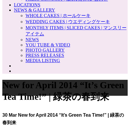
LOCATIONS
NEWS & GALLERY
WHOLE CAKES | ホールケーキ
WEDDING CAKES | ウエディングケーキ
MONTHLY ITEMS | SLICED CAKES | マンスリー
アイテム
NEWS
YOU TUBE & VIDEO
PHOTO GALLERY
PRESS RELEASES
MEDIA LISTING
New for April 2014 “It’s Green
Tea Time!” | 緑茶の春到来
30 Mar
New for April 2014 “It’s Green Tea Time!” | 緑茶の
春到来