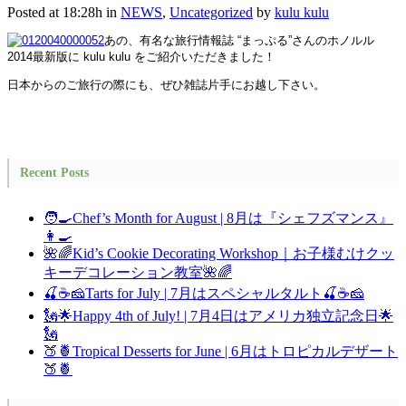
Posted at 18:28h
in
NEWS
,
Uncategorized
by
kulu kulu
あの、有名な旅行情報誌 “まっぷる”さんのホノルル
2014最新版に kulu kulu をご紹介いただきました！
日本からのご旅行の際にも、ぜひ雑誌片手にお越し下さい。
Recent Posts
🧑‍🍳Chef’s Month for August | 8月は『シェフズマンス』
👩‍🍳
🌺🌈Kid’s Cookie Decorating Workshop｜お子様むけクッ
キーデコレーション教室🌺🌈
🍒☕🧀Tarts for July | 7月はスペシャルタルト🍒☕🧀
🗽🌟Happy 4th of July! | 7月4日はアメリカ独立記念日🌟
🗽
🍑🍍Tropical Desserts for June | 6月はトロピカルデザート
🍑🍍