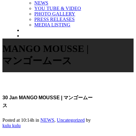
NEWS
YOU TUBE & VIDEO
PHOTO GALLERY
PRESS RELEASES
MEDIA LISTING
MANGO MOUSSE |
マンゴームース
30 Jan
MANGO MOUSSE | マンゴームー
ス
Posted at 10:14h
in
NEWS
,
Uncategorized
by
kulu kulu