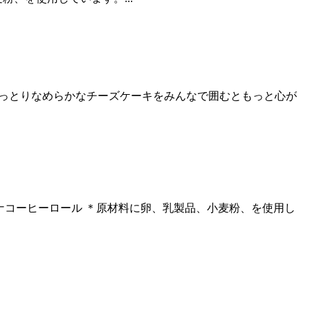
れると途中で止まらないほど、しっとりなめらかなチーズケーキをみんなで囲むともっと心が
100%コナコーヒーロール ＊原材料に卵、乳製品、小麦粉、を使用し