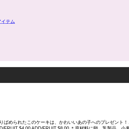
リーアイテム
宝石のようにちりばめられたこのケーキは、かわいいあの子へのプレゼント！
m) ADD/FRUIT $4.00 ADD/FRUIT $8.00 ＊原材料に卵、乳